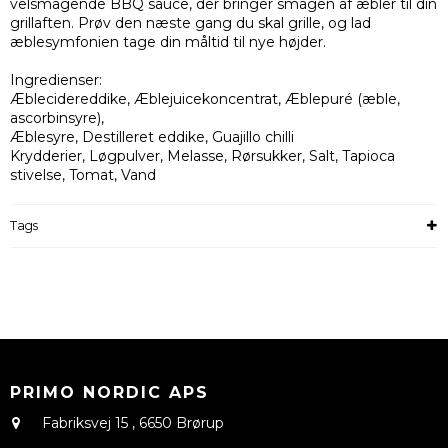
velsmagende BBQ sauce, der bringer smagen af æbler til din
grillaften. Prøv den næste gang du skal grille, og lad
æblesymfonien tage din måltid til nye højder.
Ingredienser:
Æblecidereddike, Æblejuicekoncentrat, Æblepuré (æble,
ascorbinsyre),
Æblesyre, Destilleret eddike, Guajillo chilli
Krydderier, Løgpulver, Melasse, Rørsukker, Salt, Tapioca
stivelse, Tomat, Vand
Tags
PRIMO NORDIC APS
Fabriksvej 15
,
6650 Brørup