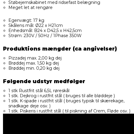
Støbejernskabinet med ridsefast belægning
Meget let at rengøre
Egenvægt: 17 kg
Skålens mål: Ø22 x H21cm
Enhedsmål: B24 x D42,5 x H42,5cm
Strøm: 230V / 50Hz / 1Phase 350W
Produktions mængder (ca angivelser)
Pizzadej max. 2,00 kg dej
Brøddej max. 1,50 kg dej
Brøddej min. 0,20 kg dej
Følgende udstyr medfølger
1 stk Rustfrit stål 6,5L røreskål
1 stk. Dejkrog i rustfrit stål ( bruges til alle bløddeje )
1 stk. K-spade i rustfrit stål ( bruges typisk til skærekage,
snadkage deje osv. )
1 stk. Piskeris i rustfrit stål ( til piskning af Crem, Fløde osv. )