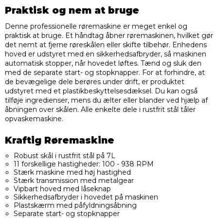
Praktisk og nem at bruge
Denne professionelle røremaskine er meget enkel og
praktisk at bruge. Et håndtag åbner røremaskinen, hvilket gør
det nemt at fjerne røreskålen eller skifte tilbehør. Enhedens
hoved er udstyret med en sikkerhedsafbryder, så maskinen
automatisk stopper, når hovedet løftes. Tænd og sluk den
med de separate start- og stopknapper. For at forhindre, at
de bevægelige dele berøres under drift, er produktet
udstyret med et plastikbeskyttelsesdæksel. Du kan også
tilføje ingredienser, mens du ælter eller blander ved hjælp af
åbningen over skålen. Alle enkelte dele i rustfrit stål tåler
opvaskemaskine.
Kraftig Røremaskine
Robust skål i rustfrit stål på 7L
11 forskellige hastigheder: 100 - 938 RPM
Stærk maskine med høj hastighed
Stærk transmission med metalgear
Vipbart hoved med låseknap
Sikkerhedsafbryder i hovedet på maskinen
Plastskærm med påfyldningsåbning
Separate start- og stopknapper