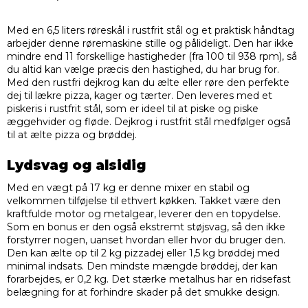
Med en 6,5 liters røreskål i rustfrit stål og et praktisk håndtag
arbejder denne røremaskine stille og pålideligt. Den har ikke
mindre end 11 forskellige hastigheder (fra 100 til 938 rpm), så
du altid kan vælge præcis den hastighed, du har brug for.
Med den rustfri dejkrog kan du ælte eller røre den perfekte
dej til lækre pizza, kager og tærter. Den leveres med et
piskeris i rustfrit stål, som er ideel til at piske og piske
æggehvider og fløde. Dejkrog i rustfrit stål medfølger også
til at ælte pizza og brøddej.
Lydsvag og alsidig
Med en vægt på 17 kg er denne mixer en stabil og
velkommen tilføjelse til ethvert køkken. Takket være den
kraftfulde motor og metalgear, leverer den en topydelse.
Som en bonus er den også ekstremt støjsvag, så den ikke
forstyrrer nogen, uanset hvordan eller hvor du bruger den.
Den kan ælte op til 2 kg pizzadej eller 1,5 kg brøddej med
minimal indsats. Den mindste mængde brøddej, der kan
forarbejdes, er 0,2 kg. Det stærke metalhus har en ridsefast
belægning for at forhindre skader på det smukke design.