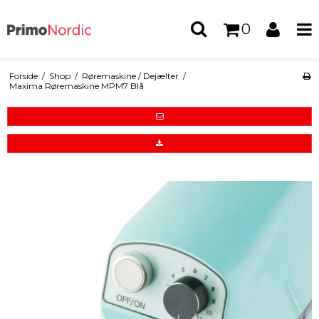
0
Forside
/
Shop
/
Røremaskine / Dejælter
/
Maxima Røremaskine MPM7 Blå