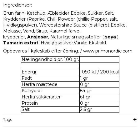
Ingredienser:
Brun farin, Ketchup, Æblecider Eddike, Sukker, Salt,
Krydderier (Paprika, Chilli Powder (chillie Pepper, salt,
Hvidløgspulver), Worcestershire Sauce (distilleret Eddike,
Melasse, Vand, Sirup, Karamel farve,
krydderier,
Ansjoser
, Naturlige smagsstoffer (
soya
),
Tamarin extrat
, Hvidløgspulver.Vanilje Ekstrakt
Opbevares I køleskab efter åbning. / www.primonordic.com
Næringsindhold pr. 100 gr.
Energi
1050 kJ / 200 kcal
Fedt
1 gr
Herfra mættede
0 gr
Kulhydrat
64 gr
Herfra sukkerarter
61 gr
Protein
0 gr
Salt
2,6 gr
Tags