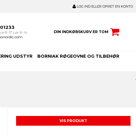
LOG IND ELLER OPRET EN KONTO
301233
DIN INDKØBSKURV ER TOM
ce 8-17 Lør 8-14
onordic.com
ERING UDSTYR
BORNIAK RØGEOVNE OG TILBEHØR
VIS PRODUKT